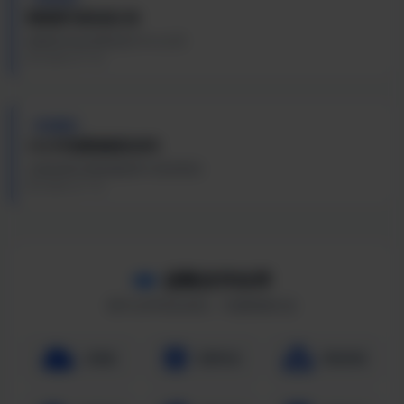
数据源升级完成公告
数据同步延迟降低至50ms以内
2026-07-16
行业资讯
2026年度数据报告发布
全面回顾年度数据趋势与预测表现
2026-07-14
战略合作伙伴
携手业界领先机构，共建数据生态
云数据
智算科技
数联网络