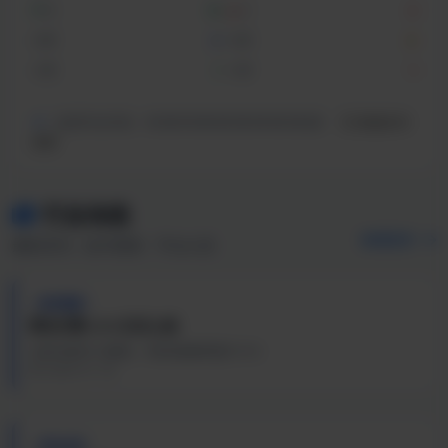
大
12
小
2
大单
6
大双
6
小单
1
小双
1
后续开出号码：
12 18 15 18 16 18 19 16 19 25
数据实时
更新
行业动态
查看更多
最新资讯 · 技术更新 · 平台公告
技术更新
算法引擎 v3.0 正式上线
全新深度学习模型，预测准确率提升12%
2026-07-18
平台公告