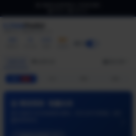
数据安全加密传输
实时同步更新
帮助中心
商务合作
Data
Predict
加拿大28 · 智能预测引擎 v3.0
400
14
3.5%
组合
开启
数据样本
命中次数
准确率
当前模式
加拿大28
台湾PC28
算法引擎
组合
大小
单双
杀组
热门
大数据驱动决策
，提供
累积海量历史数据，通过机器学习持续优化算法，提升预
准确率。