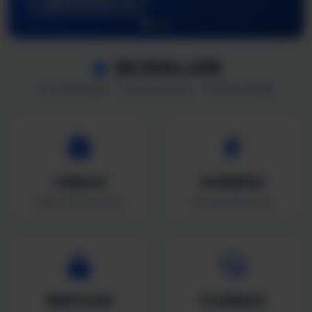
查看数据看板
我们的核心优势
专业的技术团队 · 先进的分析算法 · 可靠的实时数据
AI智能分析
实时数据同步
深度学习算法持续优化
毫秒级数据更新延迟
数据安全加密
专业客服支持