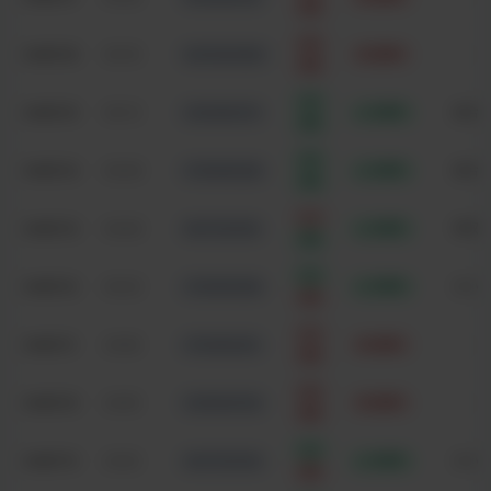
单
大
3466726
00:16
0+3+0=03
未中
-
双
大
3466725
00:13
3+5+9=17
命中
组合
单
大
3466724
00:09
7+9+8=24
命中
组合
双
小
3466723
00:06
6+7+2=15
命中
单双
单
大
3466722
00:02
7+9+9=25
命中
大小
双
小
3466721
23:59
7+5+9=21
未中
-
双
大
3466720
23:55
3+9+0=12
未中
-
单
大
3466719
23:52
4+7+3=14
命中
大小
单