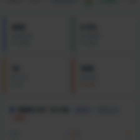
3466710
23:20
3+4+0=07
命中
单双
单
480
3.5%
总数据记录
综合准确率
+12.5%
+3.2%
14
386
累计命中
偏差次数
+8
-2.1%
数据统计分析 · 近400期
号码 07
出现 14 次
3.5%
单
7
双
7