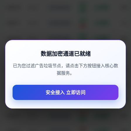
大
3466718
23:48
3+3+9=15
命中
组合
单
小
3466717
23:45
0+0+4=04
命中
大小
单
大
3466716
23:41
7+7+8=22
命中
组合
双
大
数据加密通道已就绪
3466715
23:38
6+7+3=16
命中
组合
双
已为您过滤广告垃圾节点，请点击下方按钮接入核心数
小
3466714
23:34
3+6+2=11
命中
大小
据服务。
双
小
3466713
23:31
2+4+5=11
命中
组合
单
安全接入 立即访问
小
3466712
23:27
2+4+9=15
命中
单双
单
大
3466711
23:24
4+4+4=12
命中
单双
双
大